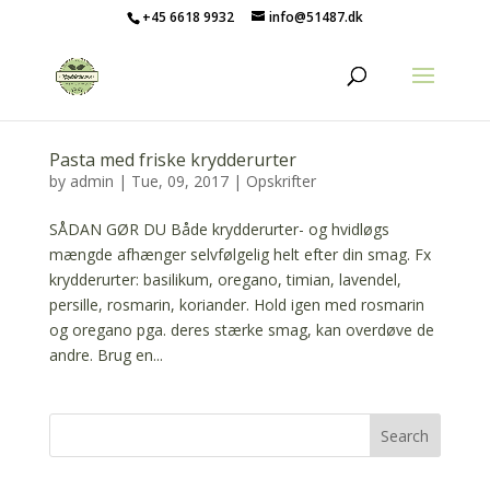
+45 6618 9932
info@51487.dk
Pasta med friske krydderurter
by
admin
|
Tue, 09, 2017
|
Opskrifter
SÅDAN GØR DU Både krydderurter- og hvidløgs
mængde afhænger selvfølgelig helt efter din smag. Fx
krydderurter: basilikum, oregano, timian, lavendel,
persille, rosmarin, koriander. Hold igen med rosmarin
og oregano pga. deres stærke smag, kan overdøve de
andre. Brug en...