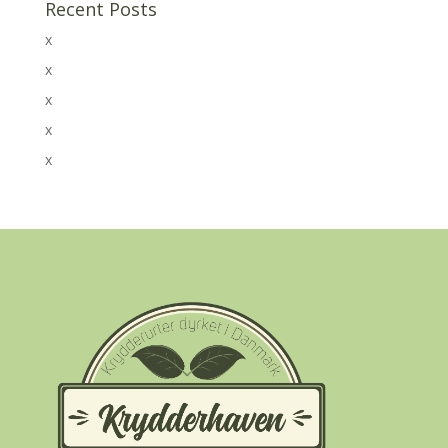
Recent Posts
x
x
x
x
x