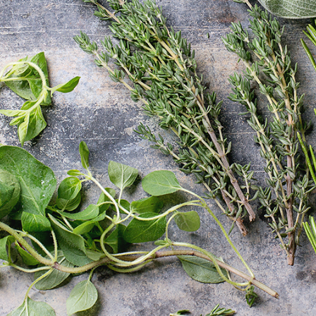
 261 · Søhus
 32