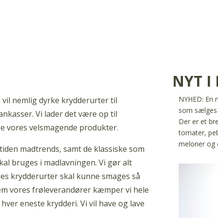
NYT I
NYHED: En ny
vil nemlig dyrke krydderurter til
som sælges 
ankasser. Vi lader det være op til
Der er et bre
ge vores velsmagende produkter.
tomater, peb
meloner og 
i tiden madtrends, samt de klassiske som
skal bruges i madlavningen. Vi gør alt
ores krydderurter skal kunne smages så
nem vores frøleverandører kæmper vi hele
 hver eneste krydderi. Vi vil have og lave