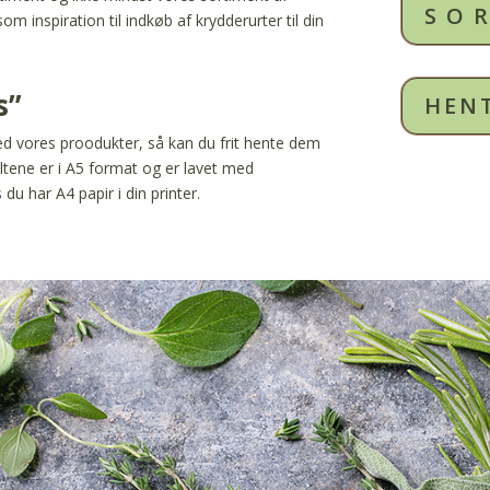
SO
om inspiration til indkøb af krydderurter til din
s”
HEN
med vores proodukter, så kan du frit hente dem
kiltene er i A5 format og er lavet med
u har A4 papir i din printer.