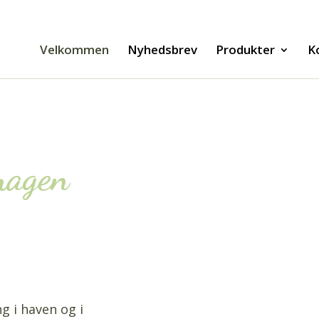
Velkommen
Nyhedsbrev
Produkter
K
magen
g i haven og i