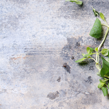
KONTAKT INFO
Vi bor på Fyn
Addresse
:
Slettensvej
DK-5270 Odense N
Telefon:
+45 66 18 99
Email
:
info@51487.dk