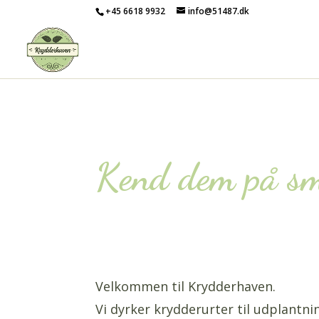
+45 6618 9932
info@51487.dk
Kend dem på s
Velkommen til Krydderhaven.
Vi dyrker krydderurter til udplantnin